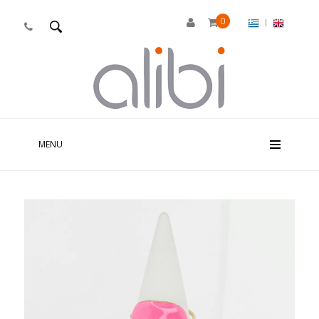
0
|

MENU