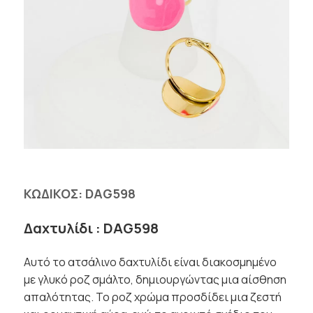
ΚΩΔΙΚΟΣ:
DAG598
Δαχτυλίδι : DAG598
Αυτό το ατσάλινο δαχτυλίδι είναι διακοσμημένο
με γλυκό ροζ σμάλτο, δημιουργώντας μια αίσθηση
απαλότητας. Το ροζ χρώμα προσδίδει μια ζεστή