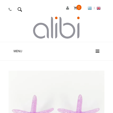
0
|

MENU