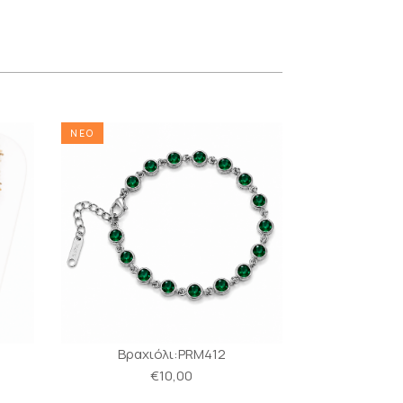
ΝΕΟ
ΝΕΟ
Βραχιόλι:PRM412
Βραχι
€10,00