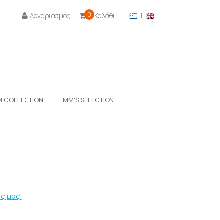
0
Λογαριασμός
Καλάθι
|

M COLLECTION
ΜΜ'S SELECTION
ς μας.