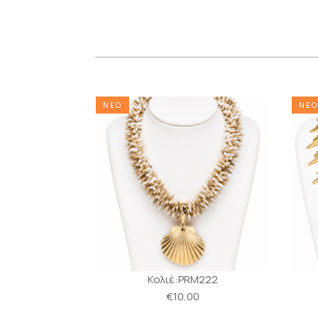
ΝΕΟ
ΝΕΟ
α:MS251
Κολιέ:PRM222
0
€10,00