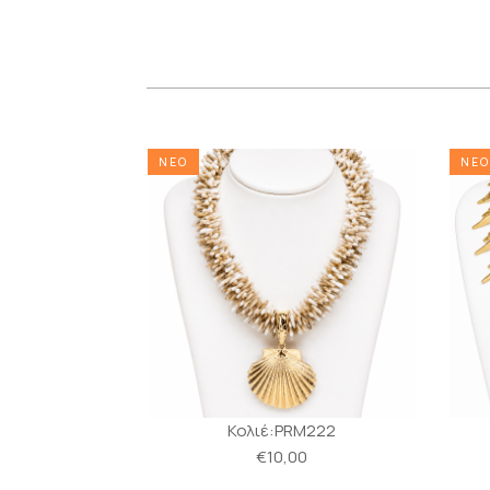
ΝΕΟ
ΝΕΟ
α:MS251
Κολιέ:PRM222
0
€10,00