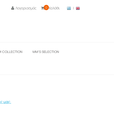
0
Λογαριασμός
Καλάθι
|

M COLLECTION
ΜΜ'S SELECTION
ς μας.