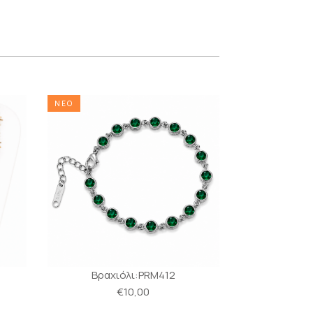
ΝΕΟ
ΝΕΟ
Βραχιόλι:PRM412
Βραχι
€10,00