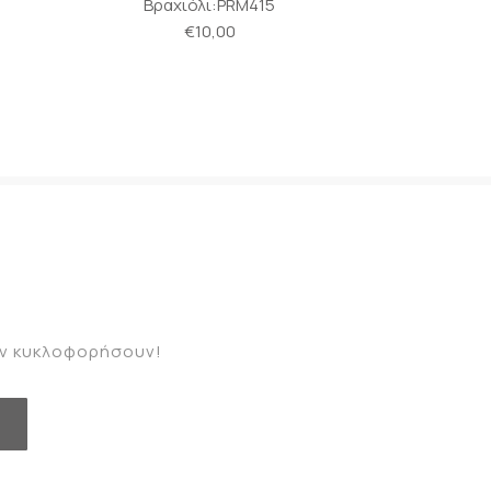
Βραχιόλι:PRM413
Βρ
€10,00
καν κυκλοφορήσουν!