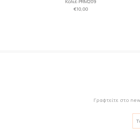
:PRM209
Κολιέ:PRM204
0,00
€10,00
Γραφτείτε στο new