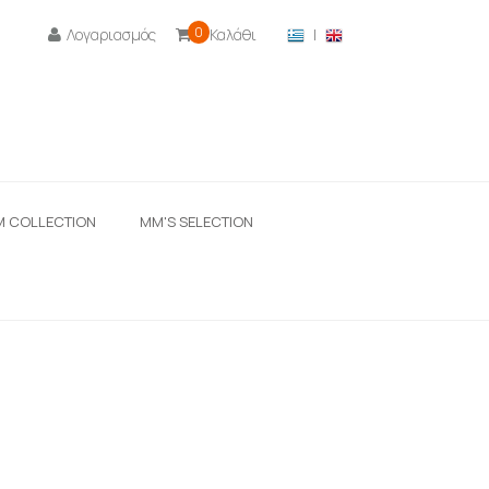
0
Λογαριασμός
Καλάθι
|

M COLLECTION
ΜΜ'S SELECTION