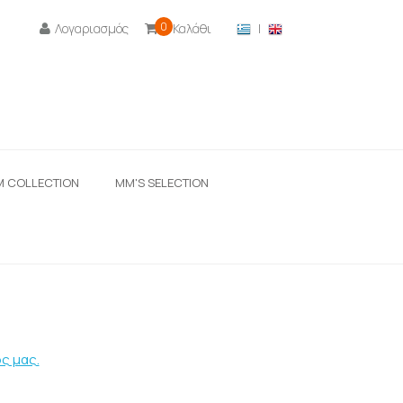
0
Λογαριασμός
Καλάθι
|

M COLLECTION
ΜΜ'S SELECTION
ς μας.