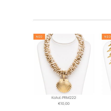
ΝΕΟ
ΝΕΟ
α:MS251
Κολιέ:PRM222
0
€10,00