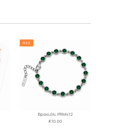
ΝΕΟ
ΝΕΟ
Βραχιόλι:PRM412
Βραχι
€10,00