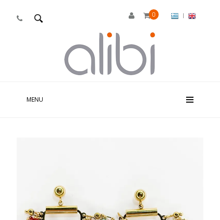
0
|

MENU