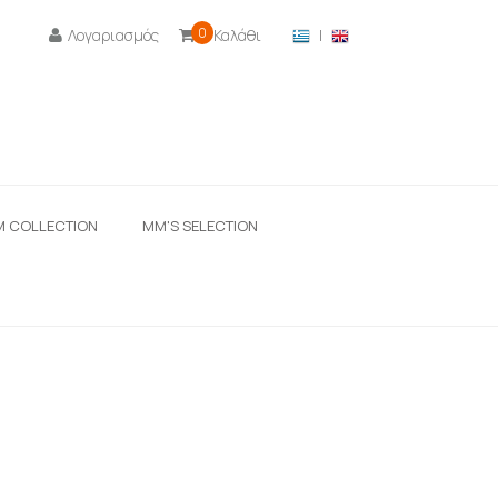
0
Λογαριασμός
Καλάθι
|

M COLLECTION
ΜΜ'S SELECTION