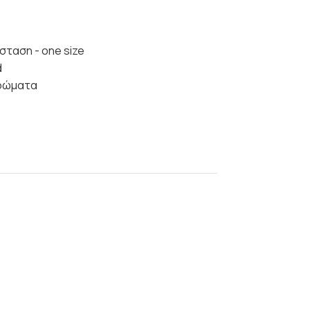
σταση - one size
d
αρώματα