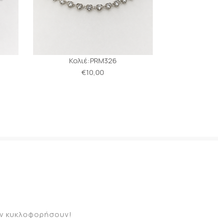
Κολιέ:PRM326
Κολ
€10,00
καν κυκλοφορήσουν!