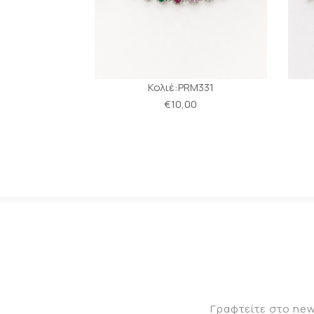
M332
Κολιέ:PRM331
0
€10,00
Γραφτείτε στο new