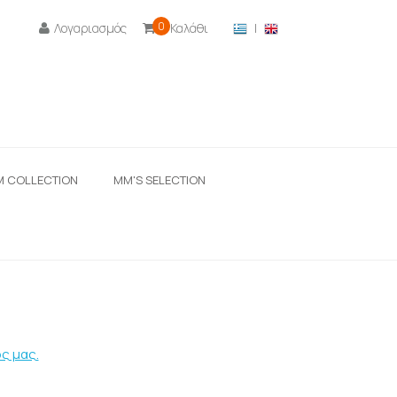
0
Λογαριασμός
Καλάθι
|

M COLLECTION
ΜΜ'S SELECTION
ς μας.