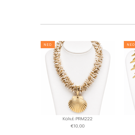
ΝΕΟ
ΝΕΟ
α:MS251
Κολιέ:PRM222
0
€10,00