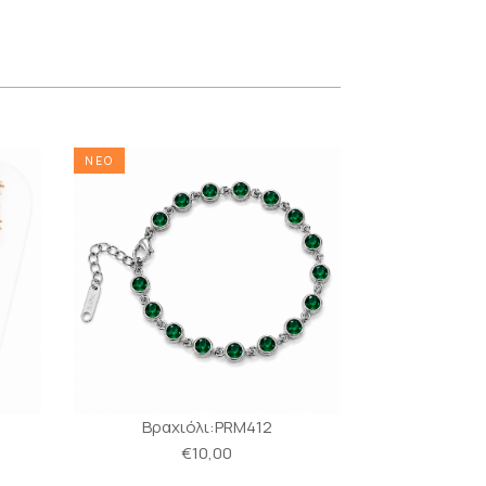
ΝΕΟ
ΝΕΟ
Βραχιόλι:PRM412
Βραχι
€10,00