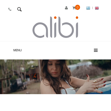
0
|

MENU